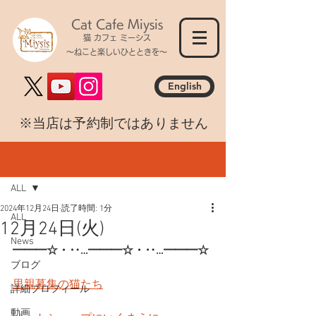
Cat Cafe Miysis
猫 カフェ ミーシス
～ねこと楽しいひとときを～
English
​※当店は予約制ではありません
記事
ALL
2024年12月24日
読了時間: 1分
ALL
12月24日(火)
News
━━━☆・‥…━━━☆・‥…━━━☆
ブログ
里親募集の猫たち
詳細プロフィール
動画