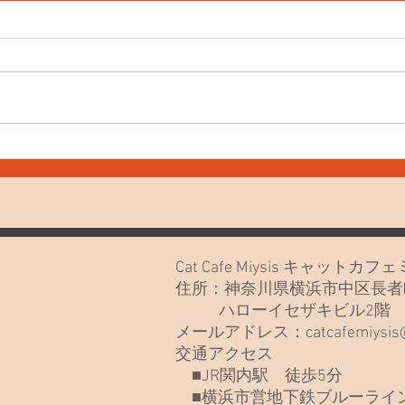
7月30日(木) お知らせや最近
7月
のねこたち
なさ
Cat Cafe Miysis キャット
住所：神奈川県横浜市中区長者町
ハローイセザキビル2
メールアドレス：
catcafemiysi
交通アクセス
■JR関内駅 徒歩5分
■横浜市営地下鉄ブルーライン