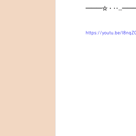
━━━☆・‥…━━
https://youtu.be/I8nq