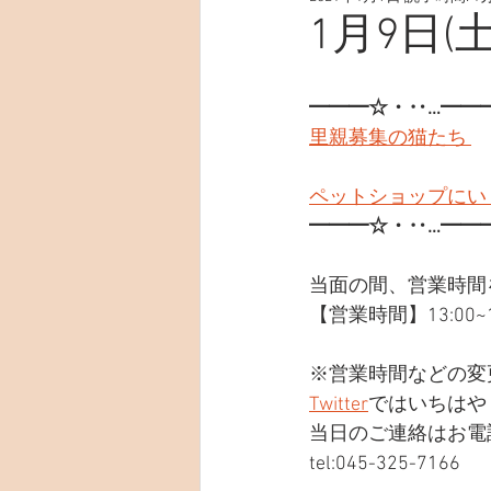
1月9日(
━━━☆・‥…━━
里親募集の猫たち 
ペットショップにい
━━━☆・‥…━━
当面の間、営業時間
【営業時間】13:00~19
※営業時間などの変
Twitter
ではいちはや
当日のご連絡はお電
tel:045-325-7166