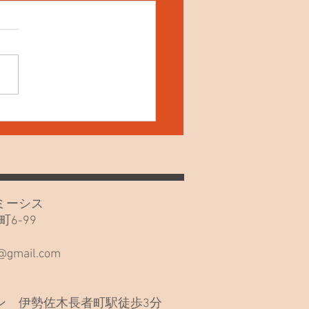
20日(月)久しぶりでごめん
い🙏
カフェミーシス
6-99
階
s@gmail.com
 伊勢佐木長者町駅徒歩3分