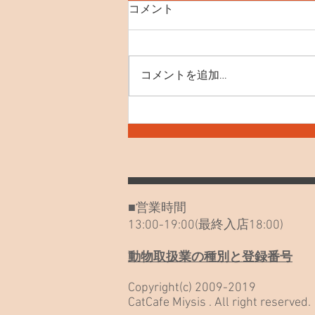
8月8日(土) 世界ねこの日
コメント
【SNS】 instagram X(Twitter)
YouTube 【おすすめ記事】 里親
募集の猫たち ペットショップに
コメントを追加…
いくまえに 初めてご来店をお考
えのお客様へ(お子様とのご利用
をご検討のお客様へ) ミーシス
SONG 聞いてみて！ ネコノート
始めました！ 外猫を見つけた、
保護したいと思われた方へ ポイ
ントカードのご利用について 26
年6月～土日祝日の営業時間が変
■営業時間
更になります 「野良だったんだ
13:00-19:00(最終入店18:00)
も
動物取扱業の種別と登録番号
Copyright(c) 2009-2019
CatCafe Miysis . All right reserved.