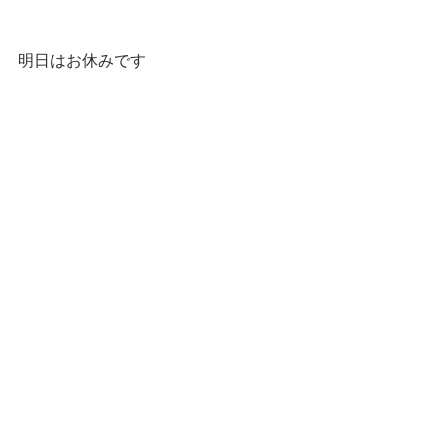
明日はお休みです
明後日もねこと楽しいひとときを〜！
━━━☆・‥…━━━☆・‥…━
 スタンプショップはこちらです！
第一弾
第二弾
━━━☆・‥…━━━☆・‥…━━━☆
CatCafe Miysis 
mail: 
catcafemiysis@gmail.com
Web: 
http://www.cat-miysis.com/
Twitter: 
http://twitter.com/cat_miysis
━━━☆・‥…━━━☆・‥…━━━☆