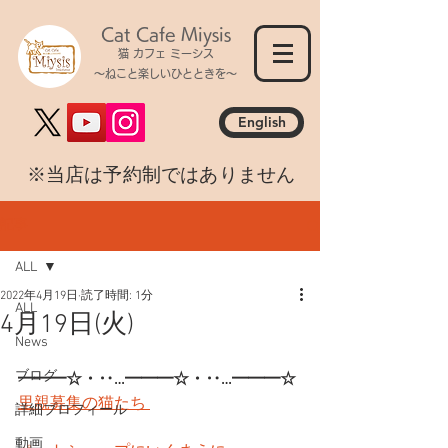
Cat Cafe Miysis
猫 カフェ ミーシス
～ねこと楽しいひとときを～
English
​※当店は予約制ではありません
記事
ALL
2022年4月19日
読了時間: 1分
ALL
4月19日(火)
News
ブログ
━━━☆・‥…━━━☆・‥…━━━☆
里親募集の猫たち 
詳細プロフィール
動画