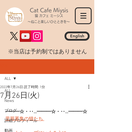
Cat Cafe Miysis
猫 カフェ ミーシス
～ねこと楽しいひとときを～
English
​※当店は予約制ではありません
記事
ALL
2022年7月26日
読了時間: 1分
ALL
7月26日(火)
News
ブログ
━━━☆・‥…━━━☆・‥…━━━☆
里親募集の猫たち 
詳細プロフィール
動画