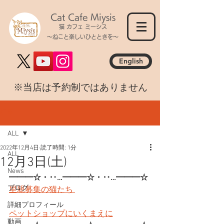
Cat Cafe Miysis
猫 カフェ ミーシス
～ねこと楽しいひとときを～
English
​※当店は予約制ではありません
記事
ALL
2022年12月4日
読了時間: 1分
ALL
12月3日(土)
News
━━━☆・‥…━━━☆・‥…━━━☆
ブログ
里親募集の猫たち 
詳細プロフィール
ペットショップにいくまえに
動画