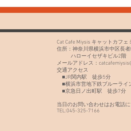
7月30日(木) お知らせや最近
7月
のねこたち
なさ
Cat Cafe Miysis キャット
住所：神奈川県横浜市中区長者町
ハローイセザキビル2
メールアドレス：
catcafemiysi
交通アクセス
■JR関内駅 徒歩5分
■横浜市営地下鉄ブルーライン
■京急日ノ出町駅 徒歩7分
当日のお問い合わせはお電話に
TEL:045-325-7166