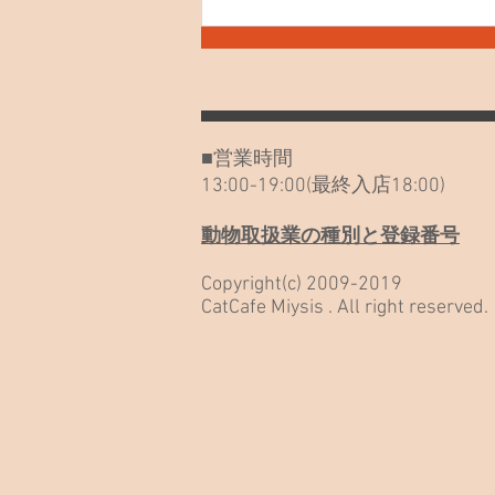
をご検討のお客様へ) ミーシス
SONG 聞いてみて！ ネコノート
始めました！ 外猫を見つけた、
保護したいと思われた方へ ポイ
ントカードのご利用について 26
年6月～土日祝日の営業時間が変
■営業時間
更になります 「野良だったんだ
13:00-19:00(最終入店18:00)
も
動物取扱業の種別と登録番号
Copyright(c) 2009-2019
CatCafe Miysis . All right reserved.