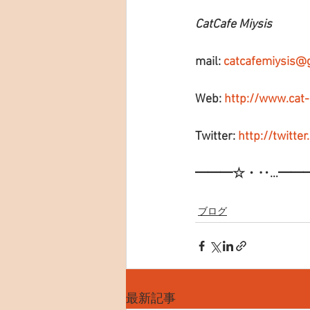
CatCafe Miysis
mail: 
catcafemiysis@
Web: 
http://www.cat
Twitter: 
http://twitte
━━━☆・‥…━━
ブログ
最新記事