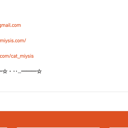
gmail.com
-miysis.com/
r.com/cat_miysis
━☆・‥…━━━☆