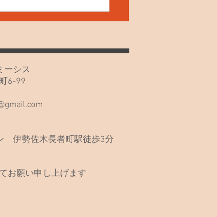
20日(月)久しぶりでごめん
い🙏
カフェミーシス
6-99
階
s@gmail.com
 伊勢佐木長者町駅徒歩3分
てお願い申し上げます