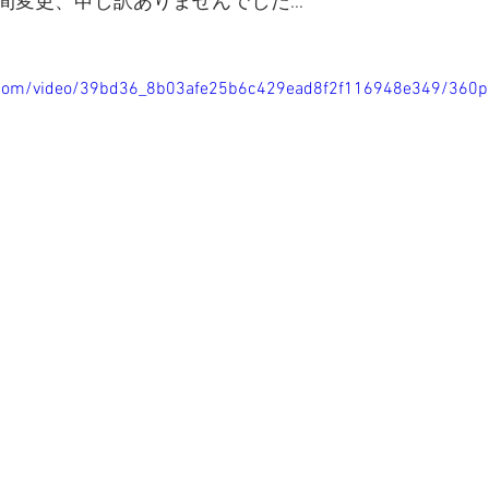
間変更、申し訳ありませんでした…
ic.com/video/39bd36_8b03afe25b6c429ead8f2f116948e349/360p