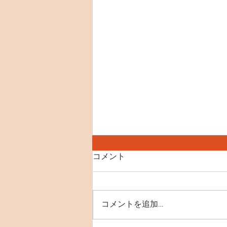
8月8日(土) 世界ねこの日
コメント
【SNS】 instagram X(Twitter)
YouTube 【おすすめ記事】 里親
募集の猫たち ペットショップに
コメントを追加…
いくまえに 初めてご来店をお考
えのお客様へ(お子様とのご利用