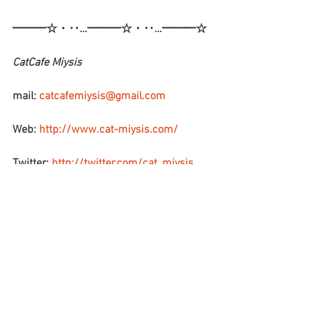
━━━☆・‥…━━━☆・‥…━━━☆
CatCafe Miysis
mail: 
catcafemiysis@gmail.com
Web: 
http://www.cat-miysis.com/
Twitter: 
http://twitter.com/cat_miysis
━━━☆・‥…━━━☆・‥…━━━☆
ブログ