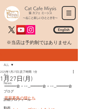
Cat Cafe Miysis
猫 カフェ ミーシス
～ねこと楽しいひとときを～
English
​※当店は予約制ではありません
記事
ALL
2025年1月27日
読了時間: 1分
ALL
1月27日(月)
News
━━━☆・‥…━━━☆・‥…━━━☆
ブログ
里親募集の猫たち
詳細プロフィール
動画