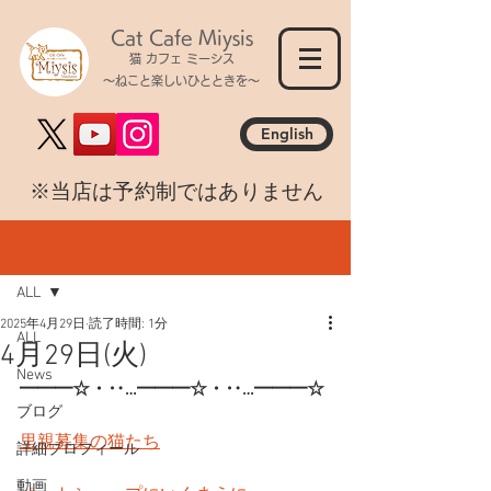
Cat Cafe Miysis
猫 カフェ ミーシス
～ねこと楽しいひとときを～
English
​※当店は予約制ではありません
記事
ALL
2025年4月29日
読了時間: 1分
ALL
4月29日(火)
News
━━━☆・‥…━━━☆・‥…━━━☆
ブログ
里親募集の猫たち
詳細プロフィール
動画