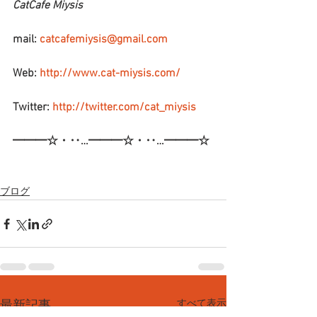
CatCafe Miysis
mail: 
catcafemiysis@gmail.com
Web: 
http://www.cat-miysis.com/
Twitter: 
http://twitter.com/cat_miysis
━━━☆・‥…━━━☆・‥…━━━☆
ブログ
すべて表示
最新記事