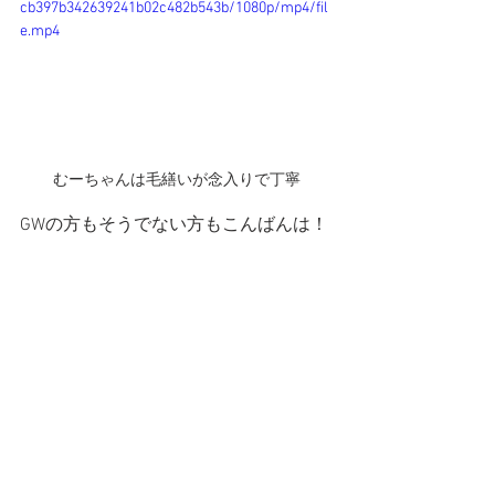
cb397b342639241b02c482b543b/1080p/mp4/fil
e.mp4
むーちゃんは毛繕いが念入りで丁寧
GWの方もそうでない方もこんばんは！