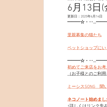
6月13日(
更新日：
2025年6月14日
━━━☆・‥…━━
里親募集の猫たち
ペットショップにい
━━━☆・‥…━━
初めてご来店をお考
（お子様とのご利用
ミーシスSONG　聞
ネコノート始めまし
↑詳しくはリンク先