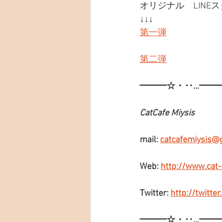
オリジナル　LINE
↓↓↓
第一弾
第二弾
━━━☆・‥…━━
CatCafe Miysis
mail: 
catcafemiysis@
Web: 
http://www.cat
Twitter: 
http://twitte
━━━☆・‥…━━