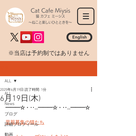
Cat Cafe Miysis
猫 カフェ ミーシス
～ねこと楽しいひとときを～
English
​※当店は予約制ではありません
記事
ALL
2025年6月19日
読了時間: 1分
ALL
6月19日(木)
News
━━━☆・‥…━━━☆・‥…━━━☆
ブログ
里親募集の猫たち
詳細プロフィール
動画