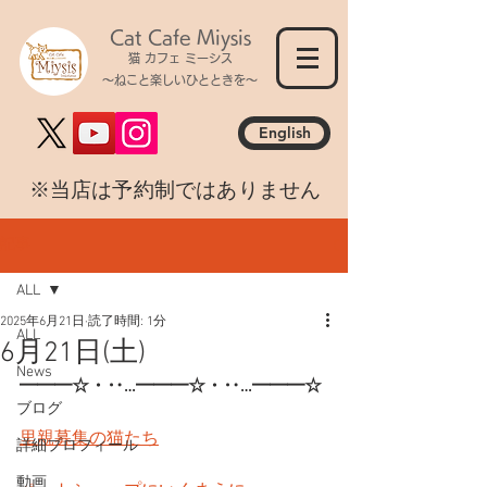
Cat Cafe Miysis
猫 カフェ ミーシス
～ねこと楽しいひとときを～
English
​※当店は予約制ではありません
記事
ALL
2025年6月21日
読了時間: 1分
ALL
6月21日(土)
News
━━━☆・‥…━━━☆・‥…━━━☆
ブログ
里親募集の猫たち
詳細プロフィール
動画