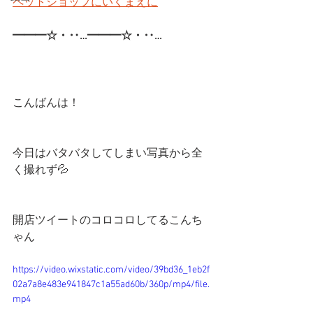
ペットショップにいくまえに
━━━☆・‥…━━━☆・‥…
こんばんは！
今日はバタバタしてしまい写真から全
く撮れず💦
開店ツイートのコロコロしてるこんち
ゃん
https://video.wixstatic.com/video/39bd36_1eb2f
02a7a8e483e941847c1a55ad60b/360p/mp4/file.
mp4