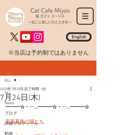
Cat Cafe Miysis
猫 カフェ ミーシス
～ねこと楽しいひとときを～
English
​※当店は予約制ではありません
記事
ALL
2025年7月25日
読了時間: 1分
ALL
7月24日(木)
News
━━━☆・‥…━━━☆・‥…━━━☆
ブログ
里親募集の猫たち
詳細プロフィール
動画