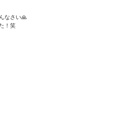
んなさい🙏
た！笑　