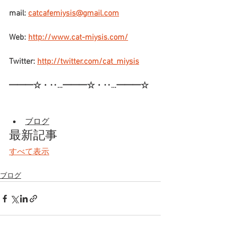
mail: 
catcafemiysis@gmail.com
Web: 
http://www.cat-miysis.com/
Twitter: 
http://twitter.com/cat_miysis
━━━☆・‥…━━━☆・‥…━━━☆
ブログ
最新記事
すべて表示
ブログ