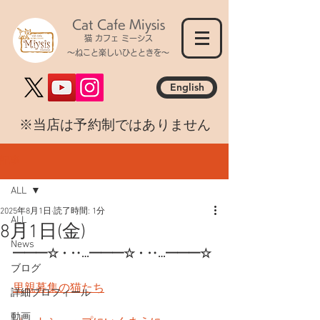
Cat Cafe Miysis
猫 カフェ ミーシス
～ねこと楽しいひとときを～
English
​※当店は予約制ではありません
記事
ALL
2025年8月1日
読了時間: 1分
ALL
8月1日(金)
News
━━━☆・‥…━━━☆・‥…━━━☆
ブログ
里親募集の猫たち
詳細プロフィール
動画