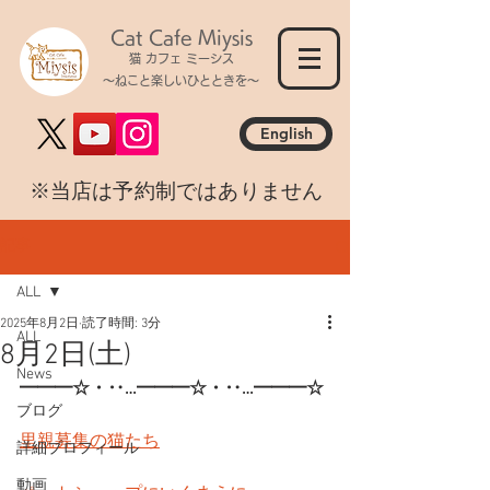
Cat Cafe Miysis
猫 カフェ ミーシス
～ねこと楽しいひとときを～
English
​※当店は予約制ではありません
記事
ALL
2025年8月2日
読了時間: 3分
ALL
8月2日(土)
News
━━━☆・‥…━━━☆・‥…━━━☆
ブログ
里親募集の猫たち
詳細プロフィール
動画