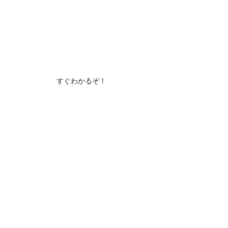
すぐわかるぞ！
明日もねこと楽しいひとときを～
━━━☆・‥…━━━☆・‥…━━━☆
オリジナル　LINEスタンプショップは
こちらです！
↓↓↓
第一弾
第二弾
━━━☆・‥…━━━☆・‥…━━━☆