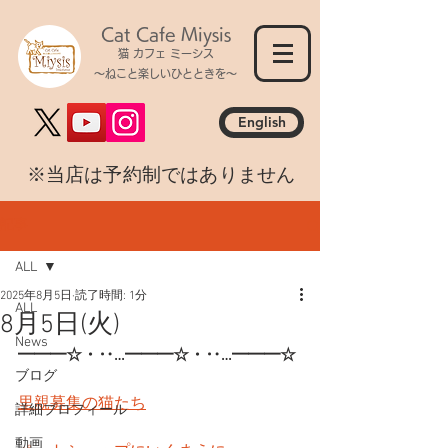
Cat Cafe Miysis
猫 カフェ ミーシス
～ねこと楽しいひとときを～
English
​※当店は予約制ではありません
記事
ALL
2025年8月5日
読了時間: 1分
ALL
8月5日(火)
News
━━━☆・‥…━━━☆・‥…━━━☆
ブログ
里親募集の猫たち
詳細プロフィール
動画