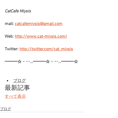
CatCafe Miysis
mail: 
catcafemiysis@gmail.com
Web: 
http://www.cat-miysis.com/
Twitter: 
http://twitter.com/cat_miysis
━━━☆・‥…━━━☆・‥…━━━☆
ブログ
最新記事
すべて表示
ブログ