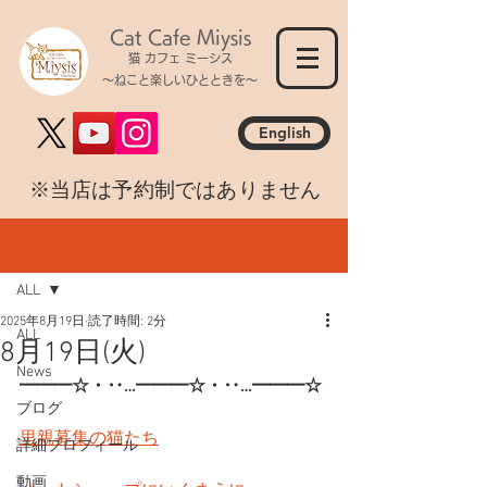
Cat Cafe Miysis
猫 カフェ ミーシス
～ねこと楽しいひとときを～
English
​※当店は予約制ではありません
記事
ALL
2025年8月19日
読了時間: 2分
ALL
8月19日(火)
News
━━━☆・‥…━━━☆・‥…━━━☆
ブログ
里親募集の猫たち
詳細プロフィール
動画