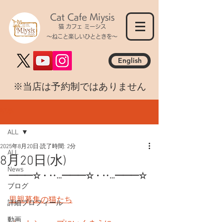
Cat Cafe Miysis
猫 カフェ ミーシス
～ねこと楽しいひとときを～
English
​※当店は予約制ではありません
記事
ALL
2025年8月20日
読了時間: 2分
ALL
8月20日(水)
News
━━━☆・‥…━━━☆・‥…━━━☆
ブログ
里親募集の猫たち
詳細プロフィール
動画