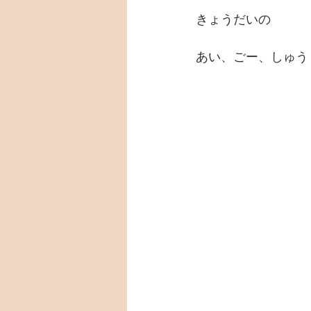
きょうだいの
あい、ごー、しゅう