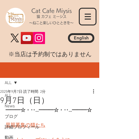
Cat Cafe Miysis
猫 カフェ ミーシス
～ねこと楽しいひとときを～
English
​※当店は予約制ではありません
記事
ALL
2025年9月7日
読了時間: 2分
ALL
9月7日（日）
News
━━━☆・‥…━━━☆・‥…━━━☆
ブログ
里親募集の猫たち
詳細プロフィール
動画