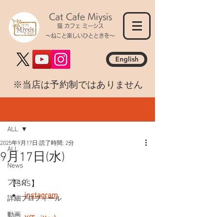
Cat Cafe Miysis
猫 カフェ ミーシス
～ねこと楽しいひとときを～
English
​※当店は予約制ではありません
記事
ALL
2025年9月17日
読了時間: 2分
ALL
9月17日(水)
News
ブログ
【SNS】
instagram
詳細プロフィール
動画