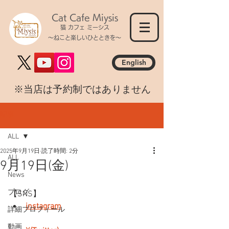
Cat Cafe Miysis
猫 カフェ ミーシス
～ねこと楽しいひとときを～
English
​※当店は予約制ではありません
記事
ALL
2025年9月19日
読了時間: 2分
ALL
9月19日(金)
News
ブログ
【SNS】
instagram
詳細プロフィール
動画