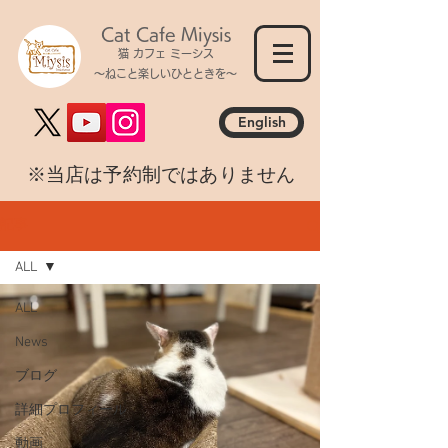
Cat Cafe Miysis
猫 カフェ ミーシス
～ねこと楽しいひとときを～
English
​※当店は予約制ではありません
記事
ALL
ALL
News
ブログ
詳細プロフィール
動画