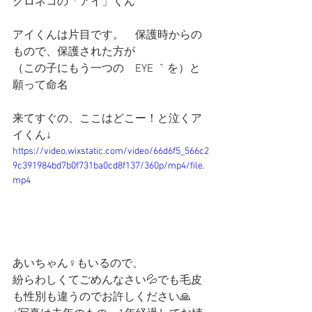
クロネコの「アイ」くん
アイくんは片目です。　保護時からの
もので、保護された方が
（この子にもう一つの　EYE ｀を）と
願って命名
来てすぐの、ここはどこー！と泣くア
イくん↓
https://video.wixstatic.com/video/66d6f5_566c2
9c391984bd7b0f731ba0cd8f137/360p/mp4/file.
mp4
あいちゃん♀もいるので、
紛らわしくてごめんなさい💦でも毛皮
も性別も違うのでお許しください🙏