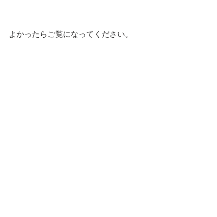
よかったらご覧になってください。
この辺りに置いておきますし、不明で
したらお声かけくださいませ。
三連休ですね！　
お休みももねこと楽しいひとときを〜