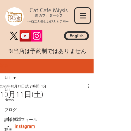
Cat Cafe Miysis
猫 カフェ ミーシス
～ねこと楽しいひとときを～
English
​※当店は予約制ではありません
記事
ALL
2025年10月11日
読了時間: 1分
ALL
10月11日(土)
News
ブログ
【SNS】
詳細プロフィール
instagram
動画