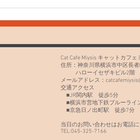
7月
7月20日(月)久しぶりでごめん
なさい🙏
Cat Cafe Miysis キャット
住所：神奈川県横浜市中区長者町
ハローイセザキビル2
メールアドレス：
catcafemiysi
交通アクセス
■JR関内駅 徒歩5分
■横浜市営地下鉄ブルーライン
■京急日ノ出町駅 徒歩7分
当日のお問い合わせはお電話に
TEL:045-325-7166