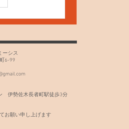
4日(土) ねこの夜鳴き！
カフェミーシス
6-99
階
s@gmail.com
 伊勢佐木長者町駅徒歩3分
てお願い申し上げます