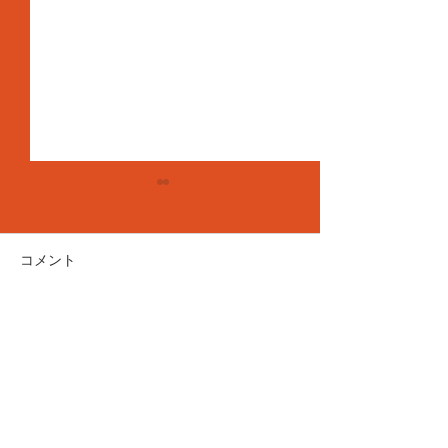
コメント
コメントを追加…
7月20日(月)久しぶりでご
7月4日(土) ね
めんなさい🙏
き！
Do Not Sell My Personal Information