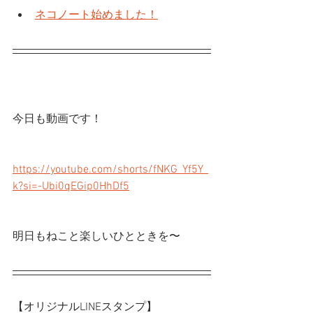
ネコノート始めました！
今日も動画です！
https://youtube.com/shorts/fNKG_Yf5Y_
k?si=-Ubi0qEGip0HhDf5
明日もねこと楽しいひとときを〜
【オリジナルLINEスタンプ】