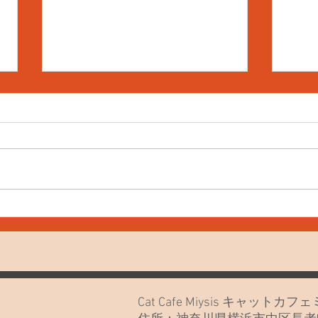
7月
7月20日(月)久しぶりでごめん
なさい🙏
Cat Cafe Miysis キャット