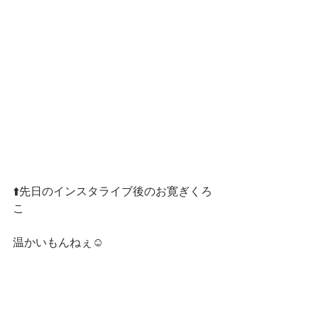
⬆️先日のインスタライブ後のお寛ぎくろ
こ
温かいもんねぇ☺️