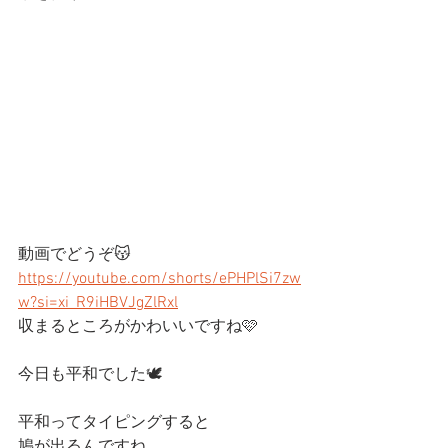
動画でどうぞ😽
https://youtube.com/shorts/ePHPlSi7zw
w?si=xi_R9iHBVJgZlRxl
収まるところがかわいいですね🩷
今日も平和でした🕊️ 
平和ってタイピングすると
鳩が出るんですね。