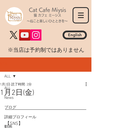
Cat Cafe Miysis
猫 カフェ ミーシス
～ねこと楽しいひとときを～
English
​※当店は予約制ではありません
記事
ALL
1月2日
読了時間: 2分
ALL
1月2日(金)
News
ブログ
詳細プロフィール
【SNS】
動画