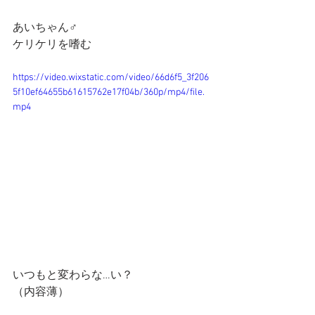
あいちゃん♂
ケリケリを嗜む
https://video.wixstatic.com/video/66d6f5_3f206
5f10ef64655b61615762e17f04b/360p/mp4/file.
mp4
いつもと変わらな…い？
（内容薄）