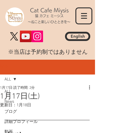
Cat Cafe Miysis
猫 カフェ ミーシス
～ねこと楽しいひとときを～
English
​※当店は予約制ではありません
記事
ALL
1月17日
読了時間: 2分
ALL
1月17日(土)
News
更新日：
1月18日
ブログ
詳細プロフィール
動画