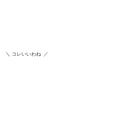
＼ コレいいわね  ／
明日もねこと楽しいひとときを〜
【オリジナルLINEスタンプ】
第一弾
第二弾