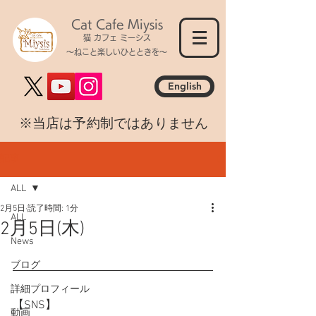
Cat Cafe Miysis
猫 カフェ ミーシス
～ねこと楽しいひとときを～
English
​※当店は予約制ではありません
記事
ALL
2月5日
読了時間: 1分
ALL
2月5日(木)
News
ブログ
詳細プロフィール
【SNS】
動画