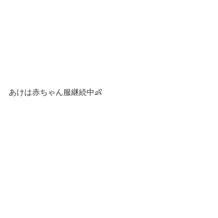
あけは赤ちゃん服継続中👶