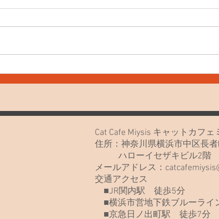
7月
7月20日(月)久しぶりでごめん
なさい🙏
Cat Cafe Miysis キャット
住所：神奈川県横浜市中区長者町
ハローイセザキビル2
メールアドレス：
catcafemiysi
交通アクセス
■JR関内駅 徒歩5分
■横浜市営地下鉄ブルーライン
■京急日ノ出町駅 徒歩7分