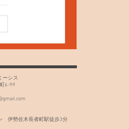
4日(土) ねこの夜鳴き！
カフェミーシス
6-99
階
s@gmail.com
 伊勢佐木長者町駅徒歩3分