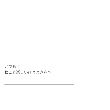
いつも！
ねこと楽しいひとときを〜
【オリジナルLINEスタンプ】
第一弾
第二弾