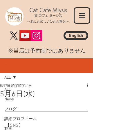
Cat Cafe Miysis
猫 カフェ ミーシス
～ねこと楽しいひとときを～
English
​※当店は予約制ではありません
記事
ALL
5月7日
読了時間: 1分
ALL
5月6日(水)
News
ブログ
詳細プロフィール
【SNS】
動画