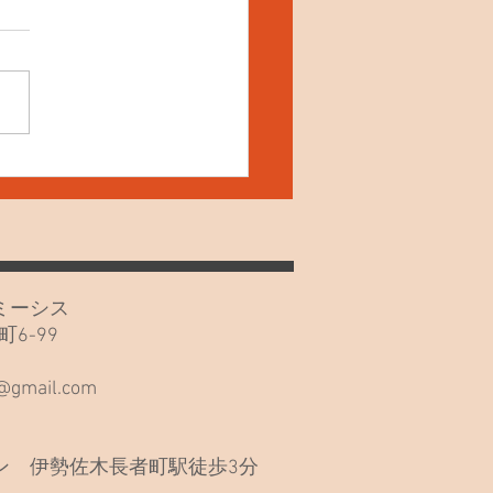
4日(土) ねこの夜鳴き！
カフェミーシス
6-99
階
s@gmail.com
 伊勢佐木長者町駅徒歩3分