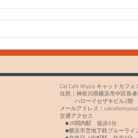
7月
7月20日(月)久しぶりでごめん
なさい🙏
Cat Cafe Miysis キャット
住所：神奈川県横浜市中区長者町
ハローイセザキビル2
メールアドレス：
catcafemiysi
交通アクセス
■JR関内駅 徒歩5分
■横浜市営地下鉄ブルーライン