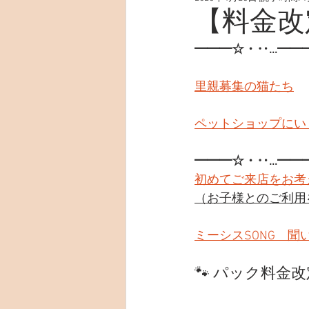
【料金改
━━━☆・‥…━━
里親募集の猫たち
ペットショップにい
━━━☆・‥…━━
初めてご来店をお考
（お子様とのご利用
ミーシスSONG　聞
🐾 パック料金改