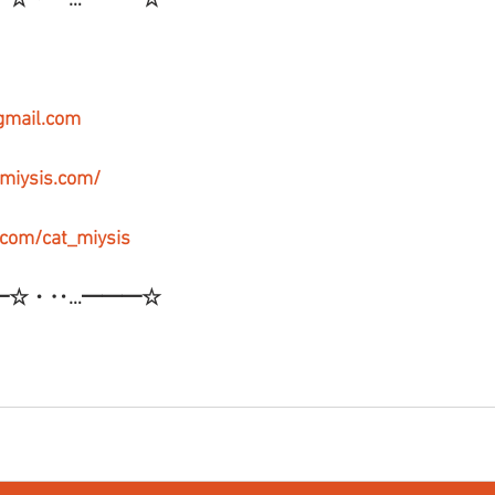
━☆・‥…━━━☆
gmail.com
-miysis.com/
r.com/cat_miysis
━☆・‥…━━━☆