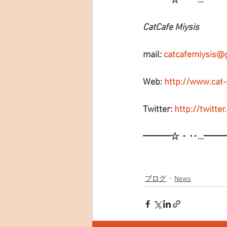
━━━☆・‥…━━
CatCafe Miysis
mail: 
catcafemiysis@
Web: 
http://www.cat
Twitter: 
http://twitte
━━━☆・‥…━━
ブログ
News