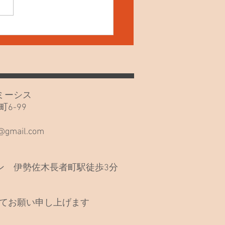
4日(土) ねこの夜鳴き！
カフェミーシス
6-99
階
s@gmail.com
 伊勢佐木長者町駅徒歩3分
てお願い申し上げます