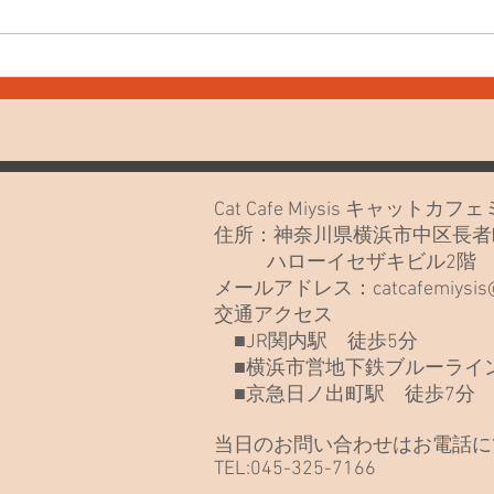
7月
7月20日(月)久しぶりでごめん
なさい🙏
Cat Cafe Miysis キャット
住所：神奈川県横浜市中区長者町
ハローイセザキビル2
メールアドレス：
catcafemiysi
交通アクセス
■JR関内駅 徒歩5分
■横浜市営地下鉄ブルーライン
■京急日ノ出町駅 徒歩7分
当日のお問い合わせはお電話に
TEL:045-325-7166