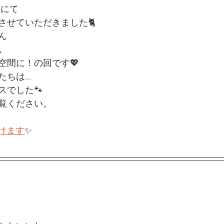
」にて
させていただきました🐈
ん
ん
空間に！の回です💖
たちは…
スでした🐾
覧ください。
だけます
✨