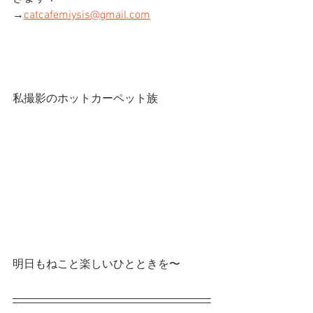
→
catcafemiysis@gmail.com
私撮影のホットカーペット族
明日もねこと楽しいひとときを〜