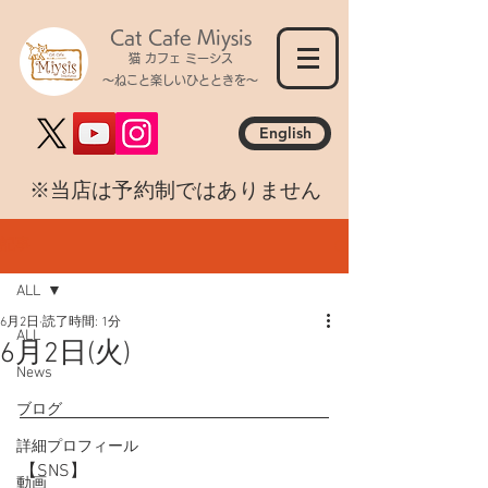
Cat Cafe Miysis
猫 カフェ ミーシス
～ねこと楽しいひとときを～
English
​※当店は予約制ではありません
記事
ALL
6月2日
読了時間: 1分
ALL
6月2日(火)
News
ブログ
詳細プロフィール
【SNS】
動画