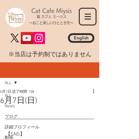
Cat Cafe Miysis
猫 カフェ ミーシス
～ねこと楽しいひとときを～
English
​※当店は予約制ではありません
記事
ALL
6月7日
読了時間: 1分
ALL
6月7日(日)
News
ブログ
詳細プロフィール
【SNS】
動画